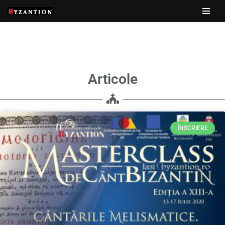
Sari
la
conținut
Articole
ÎNSCRIERE