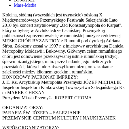
Mass-Media
Kolejną, siódmą (wszystkich jest trzynaście) odsłoną X
Międzynarodowego Przemyskiego Festiwalu Salezjańskie Lato
2010 był koncert zatytułowany „Od Konstantynopola do Karpat”,
który odbył się w Archikatedrze Łacińskiej. Przemyskiej
publiczności zaprezentował się w rumuńskiej muzyce cerkiewnej
MĘSKI CHÓR BYZANTION z Rumunii pod dyrekcją Adriana
Sirbu. Założony został w 1997 r. z inicjatywy arcybiskupa Daniela,
Metropolity Mołdawii i Bukowiny. Głównym celem rumuńskiego
chóru jest odnowienie przekazywanej ustnie rumuńskiej tradycji
śpiewu bizantyjskiego, m.in. przez badanie jego nielicznych
pozostałości, których nie zniszczył komunizm, oraz szukanie
zależności między idiomem greckim i rumuńskim.
HONOROWY PATRONAT IMPREZY:
J. E. Ks. Arcybiskup Metropolita Przemyski JÓZEF MICHALIK
Inspektor Inspektorii Krakowskiej Towarzystwa Salezjańskiego Ks.
dr MAREK CHRZAN
Prezydent Miasta Przemyśla ROBERT CHOMA
ORGANIZATORZY:
PARAFIA ŚW. JÓZEFA – SALEZJANIE
PRZEMYSKIE CENTRUM KULTURY I NAUKI ZAMEK
WSPÓŁORGANIZATORZY: