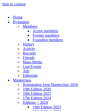
Skip to content
Home
Byzantion
Members
Active members
Former members
Founding members
History
Activity
Records
Friends
Mass-Media
Last Events
Ads
Editorials
Masterclass
Registration form Masterclass 2026
19th Edition 2026
18th Edition 2025
17th Edition 2024
Editions < 2024
16th Edition 2023