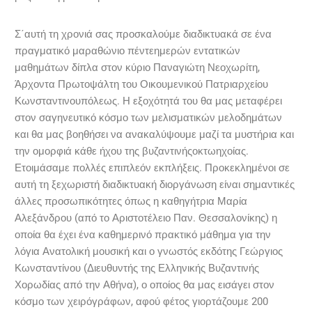
Σ΄αυτή τη χρονιά σας προσκαλούμε διαδικτυακά σε ένα
πραγματικό μαραθώνιο πέντεημερών εντατικών
μαθημάτων δίπλα στον κύριο Παναγιώτη Νεοχωρίτη,
Άρχοντα Πρωτοψάλτη του Οικουμενικού Πατριαρχείου
Κωνσταντινουπόλεως. Η εξοχότητά του θα μας μεταφέρει
στον σαγηνευτικό κόσμο των μελισματικών μελοδημάτων
και θα μας βοηθήσει να ανακαλύψουμε μαζί τα μυστήρια και
την ομορφιά κάθε ήχου της βυζαντινήςοκτωηχοίας.
Ετοιμάσαμε πολλές επιπλεόν εκπλήξεις. Προκεκλημένοι σε
αυτή τη ξεχωριστή διαδικτυακή διοργάνωση είναι σημαντικές
άλλες προσωπικότητες όπως η καθηγήτρια Μαρία
Αλεξάνδρου (από το Αριστοτέλειο Παν. Θεσσαλονίκης) η
οποία θα έχει ένα καθημερινό πρακτικό μάθημα για την
λόγια Ανατολική μουσική και ο γνωστός εκδότης Γεώργιος
Κωνσταντίνου (Διευθυντής της Ελληνικής Βυζαντινής
Χορωδίας από την Αθήνα), ο οποίος θα μας εισάγει στον
κόσμο των χειρόγράφων, αφού φέτος γιορτάζουμε 200