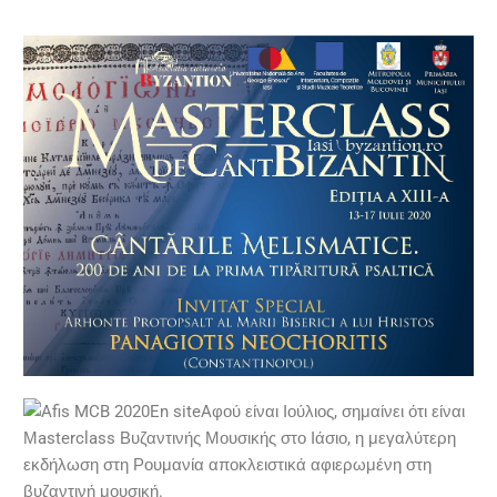
Aφού είναι Ιούλιος, σημαίνει ότι είναι
Μasterclass Βυζαντινής Μουσικής στο Ιάσιο, η μεγαλύτερη
εκδήλωση στη Ρουμανία αποκλειστικά αφιερωμένη στη
βυζαντινή μουσική.