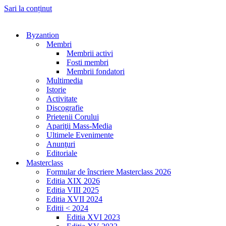
Sari la conținut
Byzantion
Membri
Membrii activi
Fosti membri
Membrii fondatori
Multimedia
Istorie
Activitate
Discografie
Prietenii Corului
Apariţii Mass-Media
Ultimele Evenimente
Anunţuri
Editoriale
Masterclass
Formular de înscriere Masterclass 2026
Editia XIX 2026
Editia VIII 2025
Editia XVII 2024
Editii < 2024
Editia XVI 2023