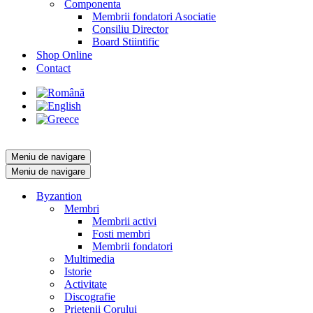
Componenta
Membrii fondatori Asociatie
Consiliu Director
Board Stiintific
Shop Online
Contact
Meniu de navigare
Meniu de navigare
Byzantion
Membri
Membrii activi
Fosti membri
Membrii fondatori
Multimedia
Istorie
Activitate
Discografie
Prietenii Corului