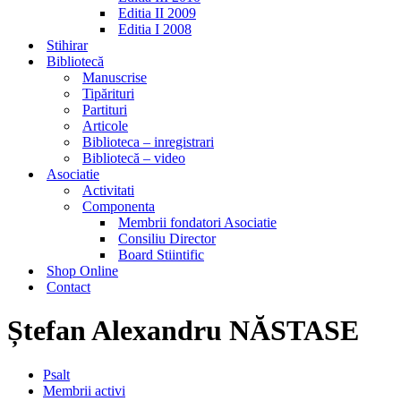
Editia II 2009
Editia I 2008
Stihirar
Bibliotecă
Manuscrise
Tipărituri
Partituri
Articole
Biblioteca – inregistrari
Bibliotecă – video
Asociatie
Activitati
Componenta
Membrii fondatori Asociatie
Consiliu Director
Board Stiintific
Shop Online
Contact
Ștefan Alexandru NĂSTASE
Psalt
Membrii activi