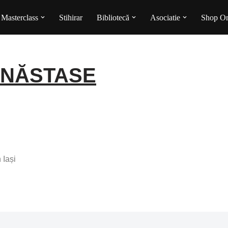
Masterclass
Stihirar
Bibliotecă
Asociatie
Shop On
u NĂSTASE
 Iași