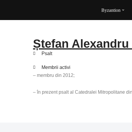
Byzantion
Sari
la
conținut
Ștefan Alexandr
Psalt
Membrii activi
– membru din 2012;
– în prezent psalt al Catedralei Mitropolitane din