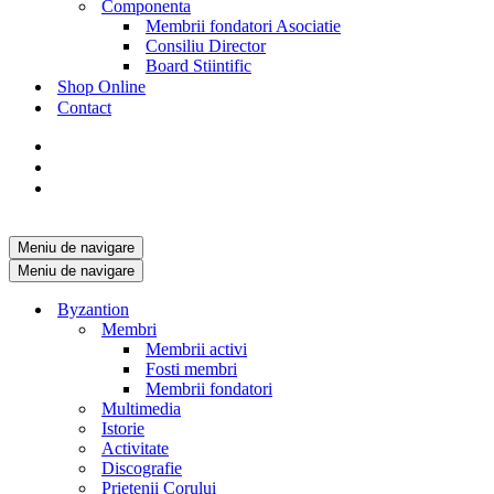
Componenta
Membrii fondatori Asociatie
Consiliu Director
Board Stiintific
Shop Online
Contact
Meniu de navigare
Meniu de navigare
Byzantion
Membri
Membrii activi
Fosti membri
Membrii fondatori
Multimedia
Istorie
Activitate
Discografie
Prietenii Corului