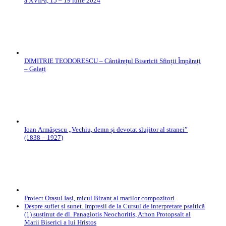
a XVII-a, 15 – 19 iulie 2024
DIMITRIE TEODORESCU – Cântărețul Bisericii Sfinții Împărați
– Galați
Ioan Armășescu „Vechiu, demn și devotat slujitor al stranei”
(1838 – 1927)
Proiect Orașul Iași, micul Bizanț al marilor compozitori
Despre suflet și sunet. Impresii de la Cursul de interpretare psaltică
(1) susținut de dl. Panagiotis Neochoritis, Arhon Protopsalt al
Marii Biserici a lui Hristos