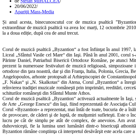
de
Ștefan MIHALCEA
20/06/2022
Apariţii Mass-Media
Și anul acesta, binecunoscutul cor de muzica psaltică ”Byzantio
extraordinar de muzică psaltică va avea loc marți, 12 octombrie 2010,
la a doua ediție, după cea de anul trecut.
Corul de muzică psaltică „Byzantion“ a fost înfiinţat în anul 1997, 
Liceal „Sfântul Vasile cel Mare“ din Iaşi. Până în anul 2001, corul s-a
Părinte Daniel, Patriarhul Bisericii Ortodoxe Române, pe atunci Mit
prezent la numeroase festivaluri de muzică religioasă, simpozioane in
ortodoxe din ţara noastră, dar şi din Franţa, Italia, Polonia, Grecia
Angelopoulos, arhonte protopsalt al Arhiepiscopiei de Constantinopol 
„F. Nakas“ şi „N. Skalkotas“ din Atena, Corul „Byzantion“ a înregis
reînvierea tradiţiei muzicale româneşti prin imprimări, reeditări, cercet
schiturilor româneşti din Sfântul Munte Athos.
Corul de muzică psaltică „Byzantion“ activează actualmente în Iaşi, su
de Arte „George Enescu“ din Iaşi, fiind reprezentată de Asociaţia Cul
Corul «Byzantion» a reprezentat, mai întâi de toate, bucuria de a înăl
de provocare, de căderi şi de luptă, de mulţumiri sufleteşti. Este o î
lucru pe cât de simplu pe atât de complex, de anevoios. Am avut
duhovniceşti, fie la lumina unei lumânări dintr-o bisericuţă athoni
Byzantion rămâne conştiinţa că interpretul desăvârşit este acela care a