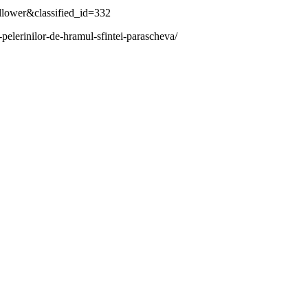
ollower&classified_id=332
elerinilor-de-hramul-sfintei-parascheva/