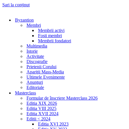
Sari la conținut
Byzantion
Membri
Membrii activi
Fosti membri
Membrii fondatori
Multimedia
Istorie
Activitate
Discografie
Prietenii Corului
Apariţii Mass-Media
Ultimele Evenimente
Anunţuri
Editoriale
Masterclass
Formular de înscriere Masterclass 2026
Editia XIX 2026
Editia VIII 2025
Editia XVII 2024
Editii < 2024
Editia XVI 2023