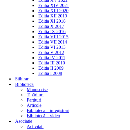
Editia XV 2022
Editia XIV 2021
Editia XIII 2020
Editia XII 2019
Editia XI 2018
Editia X 2017
Editia IX 2016
Editia VIII 2015
Editia VII 2014
Editia VI 2013
Editia V 2012
Editia IV 2011
Editia III 2010
Editia II 2009
Editia I 2008
Stihirar
Bibliotecă
Manuscrise
Tipărituri
Partituri
Articole
Biblioteca – inregistrari
Bibliotecă – video
Asociatie
Activitati