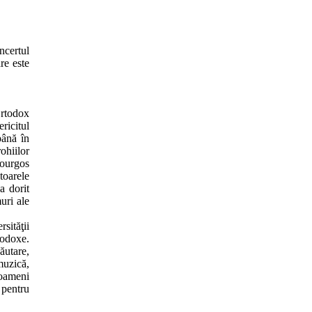
ncertul
re este
Ortodox
ricitul
până în
ohiilor
kourgos
toarele
a dorit
uri ale
sităţii
todoxe.
ăutare,
muzică,
 oameni
 pentru