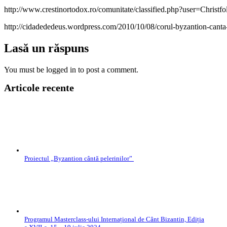
http://www.crestinortodox.ro/comunitate/classified.php?user=Christf
http://cidadededeus.wordpress.com/2010/10/08/corul-byzantion-canta-p
Lasă un răspuns
You must be logged in to post a comment.
Articole recente
Proiectul „Byzantion cântă pelerinilor”
Programul Masterclass-ului Internațional de Cânt Bizantin, Ediția