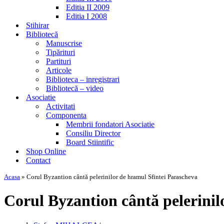
Editia II 2009
Editia I 2008
Stihirar
Bibliotecă
Manuscrise
Tipărituri
Partituri
Articole
Biblioteca – inregistrari
Bibliotecă – video
Asociatie
Activitati
Componenta
Membrii fondatori Asociatie
Consiliu Director
Board Stiintific
Shop Online
Contact
Acasa
»
Corul Byzantion cântă pelerinilor de hramul Sfintei Parascheva
Corul Byzantion cântă pelerinil