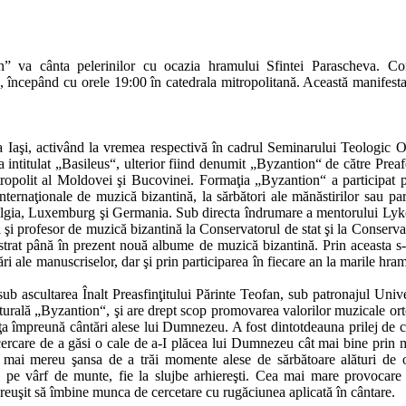
n” va cânta pelerinilor cu ocazia hramului Sfintei Parascheva. Co
 începând cu orele 19:00 în catedrala mitropolitană. Această manifesta
la Iaşi, activând la vremea respectivă în cadrul Seminarului Teologic 
 intitulat „Basileus“, ulterior fiind denumit „Byzantion“ de către Preafe
ropolit al Moldovei şi Bucovinei. Formaţia „Byzantion“ a participat 
ternaţionale de muzică bizantină, la sărbători ale mănăstirilor sau par
, Belgia, Luxemburg şi Germania. Sub directa îndrumare a mentorului Ly
şi profesor de muzică bizantină la Conservatorul de stat şi la Conserva
trat până în prezent nouă albume de muzică bizantină. Prin aceasta s-
ări ale manuscriselor, dar şi prin participarea în fiecare an la marile hram
b ascultarea Înalt Preasfinţitului Părinte Teofan, sub patronajul Univer
turală „Byzantion“, şi are drept scop promovarea valorilor muzicale or
ţa împreună cântări alese lui Dumnezeu. A fost dintotdeauna prilej de c
ncercare de a găsi o cale de a-I plăcea lui Dumnezeu cât mai bine prin 
 mai mereu şansa de a trăi momente alese de sărbătoare alături de
tă pe vârf de munte, fie la slujbe arhiereşti. Cea mai mare provocare
 reuşit să îmbine munca de cercetare cu rugăciunea aplicată în cântare.